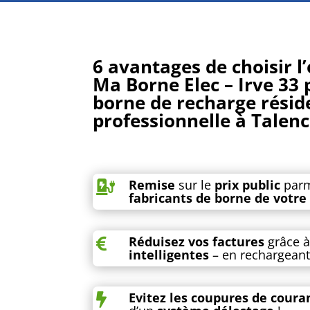
6 avantages de choisir l
Ma Borne Elec – Irve 33 
borne de recharge réside
professionnelle à Talen
Remise
sur le
prix public
parm

fabricants de borne de votre
Réduisez vos factures
grâce 

intelligentes
– en rechargean
Evitez les coupures de coura
