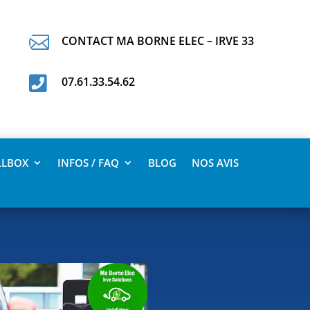

CONTACT MA BORNE ELEC – IRVE 33

07.61.33.54.62
LLBOX
INFOS / FAQ
BLOG
NOS AVIS