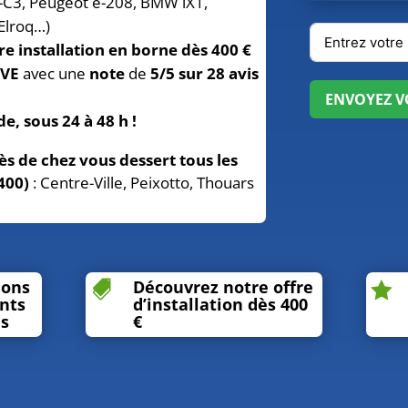
ë-C3, Peugeot e-208, BMW iX1,
Elroq…)
re installation en borne dès 400 €
RVE
avec une
note
de
5/5 sur 28 avis
ENVOYEZ VO
de, sous 24 à 48 h !
ès de chez vous dessert tous les
400)
: Centre-Ville, Peixotto, Thouars
ions
Découvrez notre offre


ints
d’installation dès 400
és
€