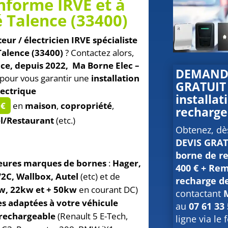
nforme IRVE et à
 Talence (33400)
teur / électricien IRVE spécialiste
Talence (33400)
? Contactez alors,
nce, depuis 2022, Ma Borne Elec –
DEMANDE
pour vous garantir une
installation
GRATUIT 
lectrique
installa
 €
en
maison
,
copropriété
,
recharg
l/Restaurant
(etc.)
Obtenez, dè
DEVIS GRATU
borne de r
eures marques de bornes
:
Hager,
400 € + Rem
2C, Wallbox, Autel
(etc) et de
recharge de
w, 22kw et + 50kw
en courant DC)
contactant
s adaptées à votre véhicule
au
07 61 33
 rechargeable
(Renault 5 E-Tech,
ligne via le