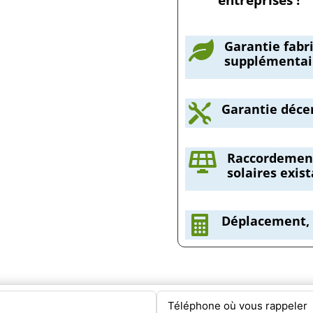
entreprises !
Garantie fabr

supplémentair
Garantie déce

Raccordement

solaires exist
Déplacement, 
