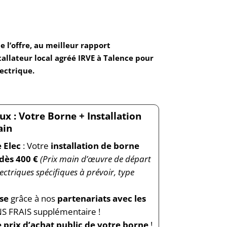
de l’offre, au meilleur rapport
tallateur local agréé IRVE à Talence pour
ectrique.
ux : Votre Borne + Installation
ain
 Elec
: Votre
installation de borne
 dès 400 €
(Prix main d’œuvre de départ
ectriques spécifiques à prévoir, type
use
grâce à nos
partenariats avec les
S FRAIS supplémentaire !
e prix d’achat public de votre borne
!