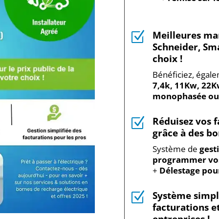
Meilleures ma
Z
Schneider, Sma
choix !
Bénéficiez, égal
7,4k, 11Kw, 22
monophasée ou 
Réduisez vos f
Z
grâce à des bo
Système de
gest
programmer vos
+
Délestage pour
Système simpli
Z
facturations e