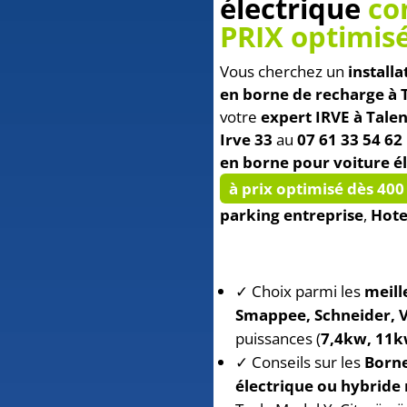
électrique
co
PRIX optimisé
Vous cherchez un
installa
en borne de recharge à 
votre
expert IRVE à Tale
Irve 33
au
07 61 33 54 62
en borne pour voiture é
à prix optimisé dès 400
parking entreprise
,
Hote
✓ Choix parmi les
meill
Smappee, Schneider, V
puissances (
7,4kw, 11k
✓ Conseils sur les
Borne
électrique ou hybride