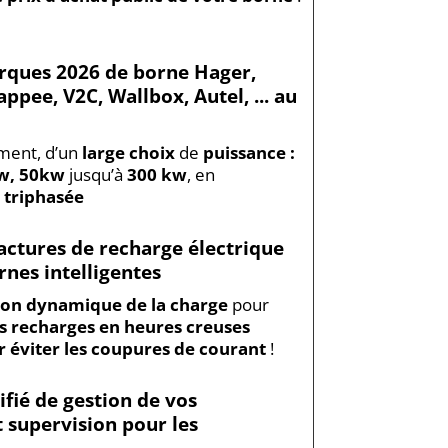
rques 2026 de borne Hager,
ppee, V2C, Wallbox, Autel, ... au
ement, d’un
large choix
de
puissance :
Kw, 50kw
jusqu’à
300 kw
, en
triphasée
actures de recharge électrique
rnes intelligentes
ion dynamique de la charge
pour
 recharges en heures creuses
 éviter les coupures de courant
!
fié de gestion de vos
t supervision pour les