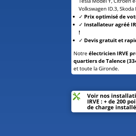
Tesla Model Y, Citroën 
Volkswagen ID.3, Skoda 
✓
Prix optimisé de vot
✓
Installateur agréé I
!
✓
Devis gratuit et rapi
Notre
électricien IRVE pr
quartiers de Talence (33
et toute la Gironde.
Voir nos installat

IRVE : + de 200 po
de charge install