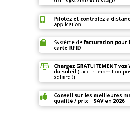
d’un
système délestage
!
Pilotez et contrôlez à distan

application
Système de
facturation pour 

carte RFID
Chargez GRATUITEMENT vos VE

du soleil
(raccordement ou possi
solaire !)
Conseil sur les meilleures 

qualité / prix + SAV en 2026