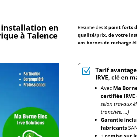
 installation en
Résumé des
8 point forts 
rique
à Talence
qualité/prix, de votre ins
vos bornes de recharge él
Tarif avantage
Z
IRVE, clé en m
Avec
Ma Borne
certifiée IRVE
selon travaux él
tranchée, …)
Garantie incl
fabricants
SAN
+
remise sur l