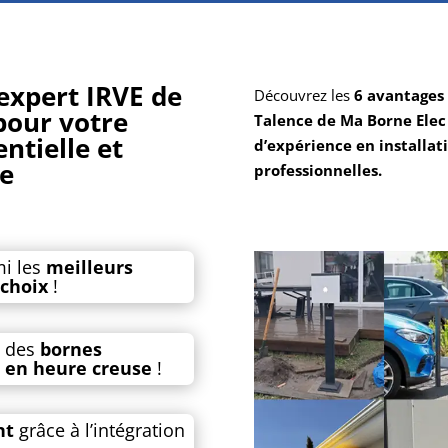
’expert IRVE de
Découvrez les
6 avantages 
pour votre
Talence de Ma Borne Elec 
ntielle et
d’expérience en installat
ce
professionnelles.
i les
meilleurs
 choix
!
à des
bornes
t
en heure creuse
!
nt
grâce à l’intégration