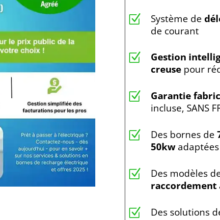
Système de
dél
Z
de courant
Gestion intelli
Z
creuse
pour réd
Garantie fabri
Z
incluse, SANS F
Des bornes de
Z
50kw
adaptées 
Des modèles de 
Z
raccordement à
Des solutions 
Z