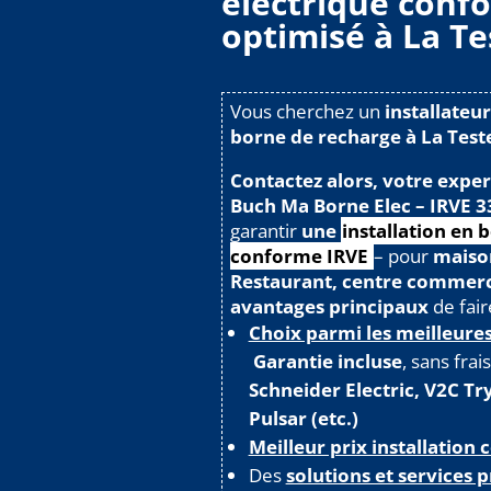
électrique confo
optimisé à La T
Vous cherchez un
installateur
borne de recharge à La Test
Contactez alors, votre exper
Buch Ma Borne Elec – IRVE 3
garantir
une
installation en 
conforme IRVE
– pour
maison
Restaurant, centre commerci
avantages principaux
de fair
Choix parmi les meilleure
Garantie incluse
, sans fra
Schneider Electric, V2C T
Pulsar (etc.)
Meilleur prix installation 
Des
solutions et services 