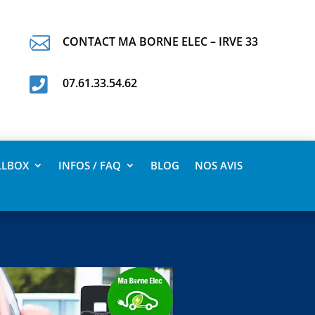

CONTACT MA BORNE ELEC – IRVE 33

07.61.33.54.62
LLBOX
INFOS / FAQ
BLOG
NOS AVIS