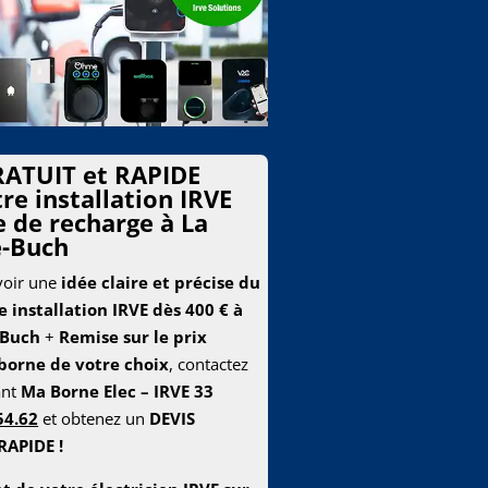
ATUIT et RAPIDE
re installation IRVE
 de recharge à La
e-Buch
voir une
idée claire et précise du
e installation IRVE dès 400 € à
-Buch
+
Remise sur le prix
borne de votre choix
, contactez
ant
Ma Borne Elec – IRVE 33
54.62
et obtenez un
DEVIS
RAPIDE !