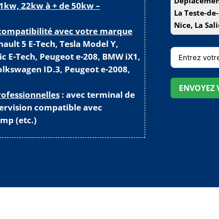
Déplacement
1kw, 22kw à + de 50kw –
La Teste-de-
Nice, La Sal
 compatibilité avec votre marque
ault 5 E-Tech, Tesla Model Y,
ic E-Tech, Peugeot e-208, BMW iX1,
lkswagen ID.3, Peugeot e-2008,
ENVOYEZ V
rofessionnelles
: avec terminal de
ervision compatible avec
mp (etc.)