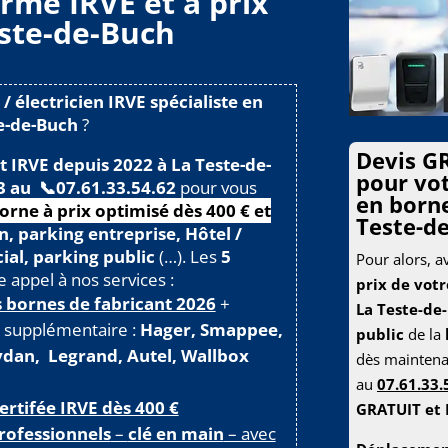
rme IRVE et à prix
este-de-Buch
 / électricien IRVE spécialiste en
e-de-Buch
?
Devis
GR
t IRVE depuis 2022 à La Teste-de-
pour vot
3 au 📞
07.61.33.54.62
pour vous
en borne
borne à prix optimisé dès 400 € et
Teste-d
, parking entreprise, Hôtel /
al, parking public
(…). Les
5
Pour alors, a
e appel à nos services :
prix de votr
s bornes de fabricant 2026
+
La Teste-de
is supplémentaire :
Hager, Smappee,
public
de la
rydan, Legrand, Autel, Wallbox
dès mainten
au
07.61.33.
certifée IRVE dès 400 €
GRATUIT et 
professionnels
–
clé en main
– avec