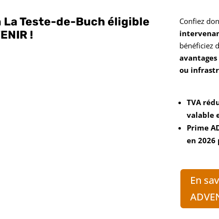
 à La Teste-de-Buch éligible
Confiez don
ENIR !
intervenan
bénéficiez 
avantages 
ou infrast
TVA rédu
valable 
Prime
A
en 2026 
En sav
ADVE