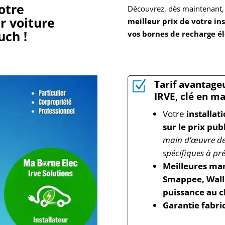
otre
Découvrez, dès maintenant,
r voiture
meilleur prix de votre ins
Buch
!
vos bornes de recharge é
Tarif avantageu
Z
IRVE, clé en ma
Votre
installat
sur le prix pub
main d’œuvre de 
spécifiques à pré
Meilleures mar
Smappee, Wallb
puissance au c
Garantie fabri