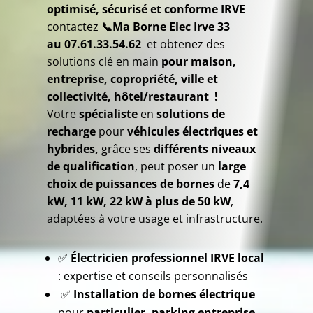
optimisé, sécurisé et conforme IRVE
contactez
📞
Ma Borne Elec Irve 33
au
07.61.33.54.62
et obtenez des
solutions clé en main
pour maison,
entreprise, copropriété, ville et
collectivité, hôtel/restaurant !
Votre
spécialiste
en
solutions de
recharge
pour
véhicules électriques et
hybrides,
grâce ses
différents niveaux
de qualification
, peut poser un
large
choix de puissances de bornes
de
7,4
kW, 11 kW, 22 kW à plus de 50 kW
,
adaptées à votre usage et infrastructure.
✅
Électricien professionnel IRVE local
: expertise et conseils personnalisés
✅
Installation de bornes électrique
pour
particulier, parking entreprise,