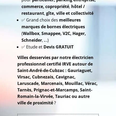
commerce,
copropriété
,
hôtel /
restaurant
,
gîte, ville et collectivité
✅ Grand choix des
meilleures
marques de bornes électriques
(
Wallbox
,
Smappee, V2C, Hager,
Schneider
,
.
..)
✅ Etude et
Devis GRATUIT
Villes desservies par notre électricien
professionnel certifié IRVE autour de
Saint-André-de-Cubzac :
Gauriaguet,
Virsac, Cubnezais, Cavignac,
Laruscade, Marcenais, Mouillac, Vérac,
Tarnès, Prignac-et-Marcamps, Saint-
Romain-la-Virvée, Tauriac ou autre
ville de proximité
?