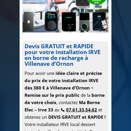
Devis
GRATUIT et RAPIDE
pour votre installation IRVE
en borne de recharge à
Villenave d’Ornon
Pour avoir une
idée claire et précise
du prix de votre installation IRVE
dès 380 € à Villenave d’Ornon
+
Remise sur le prix public
de la
borne
de votre choix
, contactez
Ma Borne
Elec – Irve 33
au
📞
07.61.33.54.62
et
obtenez un
DEVIS GRATUIT et RAPIDE !
Votre installateur IRVE local dessert