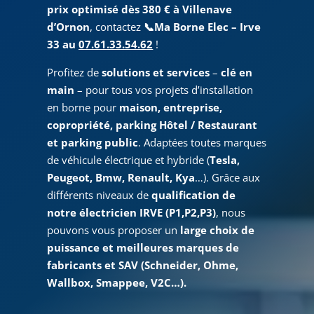
prix optimisé dès 380 € à Villenave
d’Ornon
, contactez
📞
Ma Borne Elec – Irve
33 au
07.61.33.54.62
!
Profitez de
solutions et services
–
clé en
main
– pour tous vos projets d’installation
en borne pour
maison, entreprise,
copropriété, parking Hôtel / Restaurant
et parking public
. Adaptées toutes marques
de véhicule électrique et hybride (
Tesla,
Peugeot, Bmw, Renault, Kya
…). Grâce aux
différents niveaux de
qualification de
notre électricien IRVE (P1,P2,P3)
, nous
pouvons vous proposer un
large choix de
puissance et meilleures marques de
fabricants et SAV (Schneider, Ohme,
Wallbox, Smappee, V2C…).