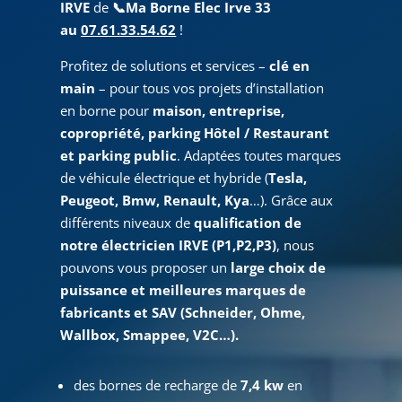
IRVE
de
📞
Ma Borne Elec Irve 33
au
07.61.33.54.62
!
Profitez de solutions et services –
clé en
main
– pour tous vos projets d’installation
en borne pour
maison, entreprise,
copropriété, parking Hôtel / Restaurant
et parking public
. Adaptées toutes marques
de véhicule électrique et hybride (
Tesla,
Peugeot, Bmw, Renault, Kya
…). Grâce aux
différents niveaux de
qualification de
notre électricien IRVE (P1,P2,P3)
, nous
pouvons vous proposer un
large choix de
puissance et meilleures marques de
fabricants et SAV (Schneider, Ohme,
Wallbox, Smappee, V2C…).
des bornes de recharge de
7,4 kw
en