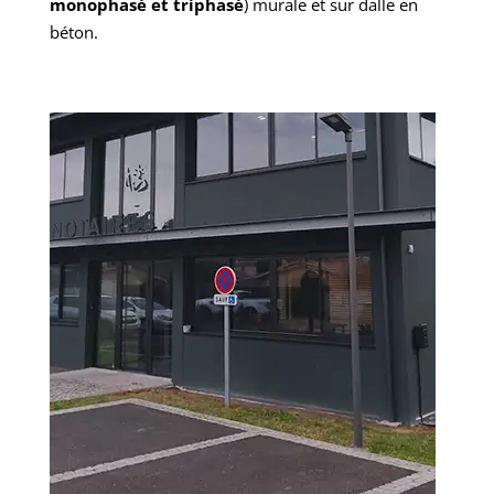
monophasé et triphasé
) murale et sur dalle en
béton.