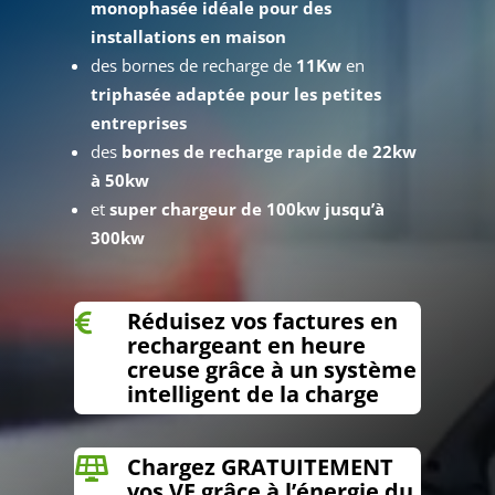
monophasée idéale pour des
installations en maison
des bornes de recharge de
11Kw
en
triphasée adaptée pour les petites
entreprises
des
bornes de recharge rapide de 22kw
à 50kw
et
super chargeur de 100kw jusqu’à
300kw
Réduisez vos factures en

rechargeant en heure
creuse grâce à un système
intelligent de la charge
Chargez GRATUITEMENT

vos VE grâce à l’énergie du