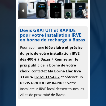
Devis
GRATUIT et RAPIDE
pour votre installation IRVE
en borne de recharge à Bazas
Pour avoir une
idée claire et précise
du prix de votre installation IRVE
dès 400 € à Bazas
+
Remise sur le
prix public
de la
borne de votre
choix
, contactez
Ma Borne Elec Irve
33
au
📞
07.61.33.54.62
et obtenez un
DEVIS GRATUIT et RAPIDE !
Votre
installateur IRVE local dessert toutes les
villes de proximité de Bazas.