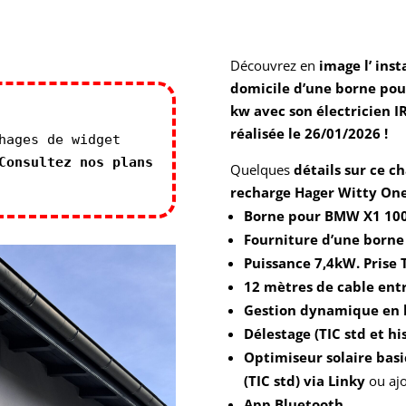
Découvrez en
image l’
inst
domicile
d’une borne pou
kw avec son électricien I
réalisée le 26/01/2026 !
hages de widget
Consultez nos plans
Quelques
détails sur ce c
recharge Hager Witty One
Borne pour BMW X1 100
Fourniture d’une borne
Puissance 7,4kW. Prise 
12 mètres de cable entr
Gestion dynamique en 
Délestage (TIC std et h
Optimiseur solaire basi
(TIC std) via Linky
ou aj
App Bluetooth